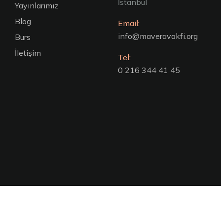
İstanbul
Yayınlarımız
Blog
Email:
info@maveravakfi.org
Burs
İletişim
Tel:
0 216 344 41 45