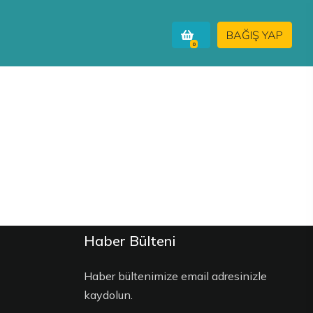
BAĞIŞ YAP
0
Haber Bülteni
Haber bültenimize email adresinizle
kaydolun.