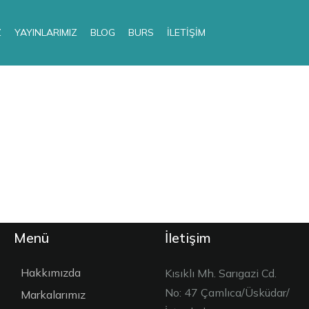
Z
YAYINLARIMIZ
BLOG
BURS
İLETIŞIM
Menü
İletişim
Hakkımızda
Kısıklı Mh. Sarıgazi Cd.
No: 47 Çamlıca/Üsküdar/
Markalarımız