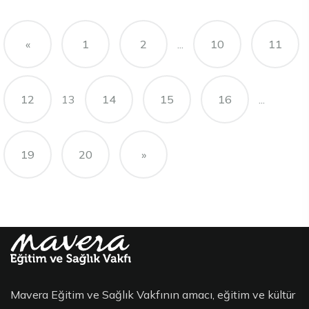
«
1
2
...
10
11
12
13
14
15
16
...
19
20
»
Mavera Eğitim ve Sağlık Vakfının amacı, eğitim ve kültür