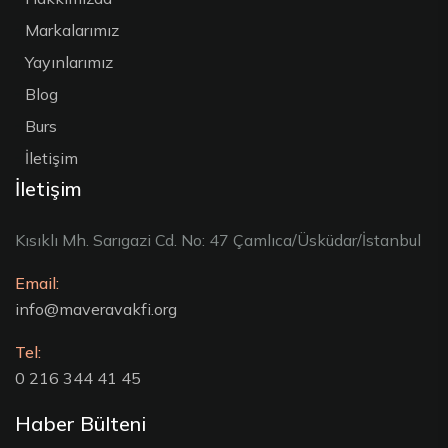
Markalarımız
Yayınlarımız
Blog
Burs
İletişim
İletişim
Kısıklı Mh. Sarıgazi Cd. No: 47 Çamlıca/Üsküdar/İstanbul
Email:
info@maveravakfi.org
Tel:
0 216 344 41 45
Haber Bülteni