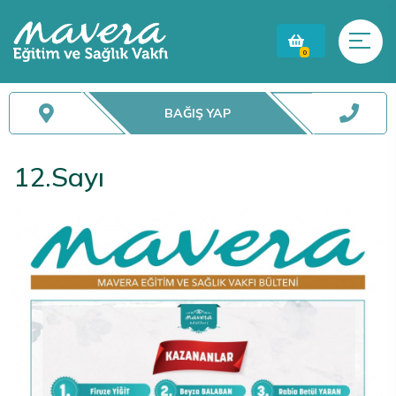
0
BAĞIŞ YAP
12.Sayı