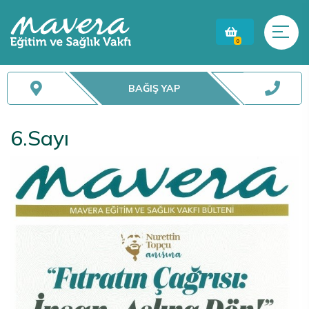
0
BAĞIŞ YAP
6.Sayı